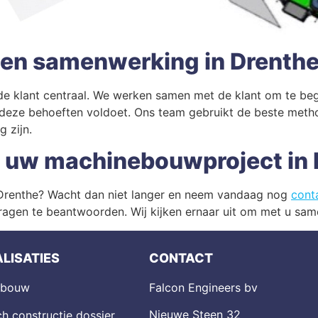
 en samenwerking in Drenth
de klant centraal. We werken samen met de klant om te beg
 deze behoeften voldoet. Ons team gebruikt de beste met
 zijn.
 uw machinebouwproject in 
 Drenthe? Wacht dan niet langer en neem vandaag nog
cont
agen te beantwoorden. Wij kijken ernaar uit om met u same
LISATIES
CONTACT
ebouw
Falcon Engineers bv
Nieuwe Steen 32
h constructie dossier