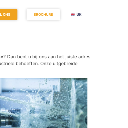
L ONS
BROCHURE
UK
he
? Dan bent u bij ons aan het juiste adres.
triële behoeften. Onze uitgebreide