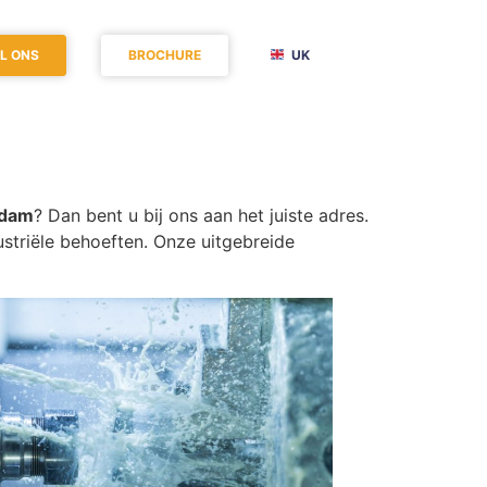
L ONS
BROCHURE
UK
rdam
? Dan bent u bij ons aan het juiste adres.
triële behoeften. Onze uitgebreide