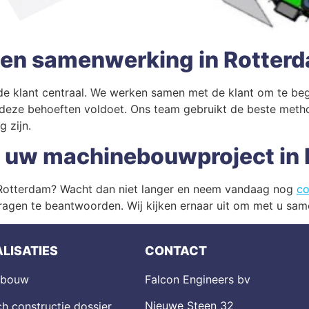
 en samenwerking in Rotter
de klant centraal. We werken samen met de klant om te beg
 deze behoeften voldoet. Ons team gebruikt de beste met
 zijn.
r uw machinebouwproject in
 Rotterdam? Wacht dan niet langer en neem vandaag nog
co
agen te beantwoorden. Wij kijken ernaar uit om met u same
LISATIES
CONTACT
ebouw
Falcon Engineers bv
Nieuwe Steen 32
h constructie dossier